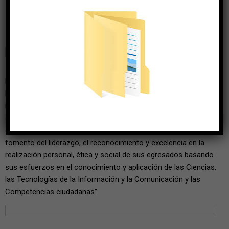
En 2025, la Institución Educativa Guillermo Angulo Gómez será
líder y referente en su propuesta curricular y formación
integral de los niños, jóvenes y adultos, integrando estudiantes
con condiciones especiales; basada en el humanismo, la
ciencia, la tecnología, la formación de investigadores, el
fomento del liderazgo, el reconocimiento y excelencia en la
realización personal, ética y social de sus egresados basando
sus esfuerzos en el conocimiento y aplicación de las Ciencias,
las Tecnologías de la Información y la Comunicación y las
Competencias ciudadanas”.