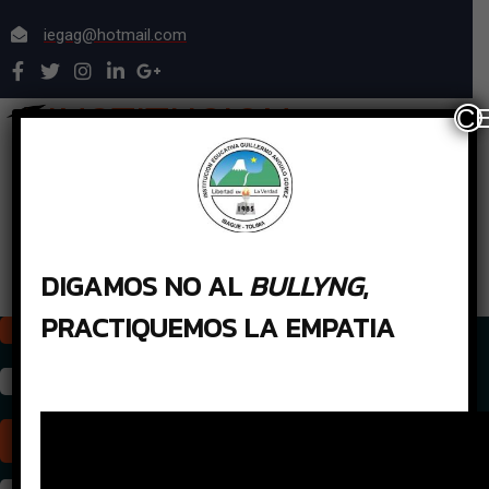
iegag@hotmail.com
INSTITUCION
C
EDUCATIVA
GUILLERMO
ANGULO
DIGAMOS NO AL
BULLYNG
,
GOMEZ
PRACTIQUEMOS LA EMPATIA
View All Courses