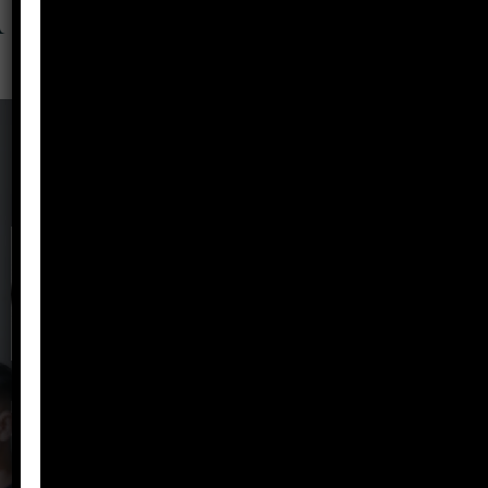
Learn More
IE.GUILLERMO ANGULO GOMEZ
CONTACTANOS
La Institución Educativa Guillermo Angulo Gómez, se
encuentra ubicada en:
• La sede Central que atiende estudiantes del nivel de básica
secundaria y media en las jornadas mañana y tarde y la sede